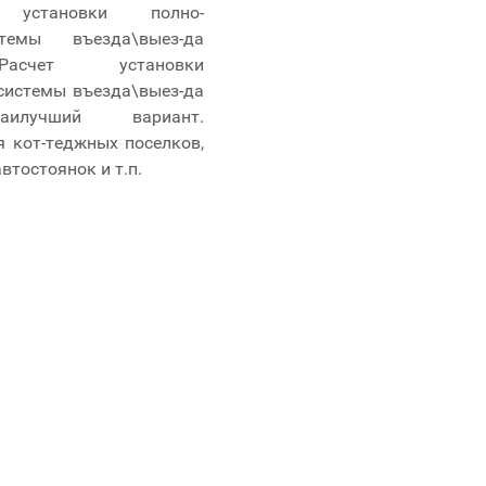
 установки полно-
темы въезда\выез-да
Расчет установки
системы въезда\выез-да
Наилучший вариант.
 кот-теджных поселков,
втостоянок и т.п.