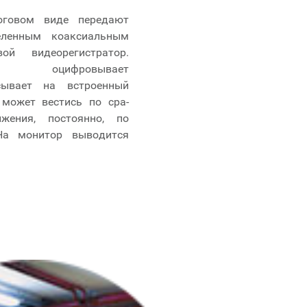
оговом виде передают
еленным коаксиальным
й видеорегистратор.
-тор оцифровывает
сывает на встроенный
 может вестись по сра-
жения, постоянно, по
На монитор выводится