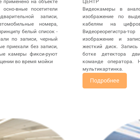
е применено на объекте
ЦЕНТР
, осно-вные посетители
Видеокамеры в анал
варительной записи,
изображение по выд
втомобильные номера,
кабелям на цифрово
принципу белый список -
Видеореорегистра
али по записи, черный
изображение и запи
ые приехали без записи,
жесткий диск. Запись
ые камеры фикси-руют
ботке детектора дви
щении во время мойки
команде оператора. 
мультикартинка.
Подробнее