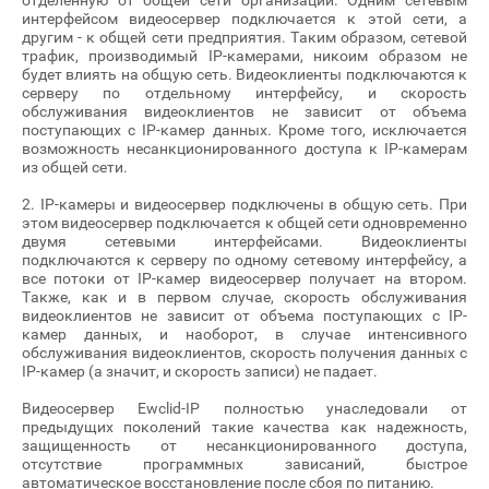
отделенную от общей сети организации. Одним сетевым
интерфейсом видеосервер подключается к этой сети, а
другим - к общей сети предприятия. Таким образом, сетевой
трафик, производимый IP-камерами, никоим образом не
будет влиять на общую сеть. Видеоклиенты подключаются к
серверу по отдельному интерфейсу, и скорость
обслуживания видеоклиентов не зависит от объема
поступающих с IP-камер данных. Кроме того, исключается
возможность несанкционированного доступа к IP-камерам
из общей сети.
2. IP-камеры и видеосервер подключены в общую сеть. При
этом видеосервер подключается к общей сети одновременно
двумя сетевыми интерфейсами. Видеоклиенты
подключаются к серверу по одному сетевому интерфейсу, а
все потоки от IP-камер видеосервер получает на втором.
Также, как и в первом случае, скорость обслуживания
видеоклиентов не зависит от объема поступающих с IP-
камер данных, и наоборот, в случае интенсивного
обслуживания видеоклиентов, скорость получения данных с
IP-камер (а значит, и скорость записи) не падает.
Видеосервер Ewclid-IP полностью унаследовали от
предыдущих поколений такие качества как надежность,
защищенность от несанкционированного доступа,
отсутствие программных зависаний, быстрое
автоматическое восстановление после сбоя по питанию.