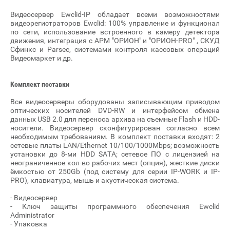
Видеосервер Ewclid-IP обладает всеми возможностями
видеорегистраторов Ewclid: 100% управление и функционал
по сети, использование встроенного в камеру детектора
движения, интеграция с АРМ "ОРИОН" и "ОРИОН-PRO" , СКУД
Сфинкс и Parsec, системами контроля кассовых операций
Видеомаркет и др.
Комплект поставки
Все видеоcерверы оборудованы записывающим приводом
оптических носителей DVD-RW и интерфейсом обмена
данных USB 2.0 для переноса архива на съемные Flash и HDD-
носители. Видеосервер сконфигурирован согласно всем
необходимым требованиям. В комплект поставки входят: 2
сетевые платы LAN/Ethernet 10/100/1000Mbps; возможность
установки до 8-ми HDD SATA; сетевое ПО с лицензией на
неограниченное кол-во рабочих мест (опция), жесткие диски
ёмкостью от 250Gb (под систему для серии IP-WORK и IP-
PRO), клавиатура, мышь и акустическая система.
- Видеосервер
- Ключ защиты программного обеспечения Ewclid
Administrator
- Упаковка