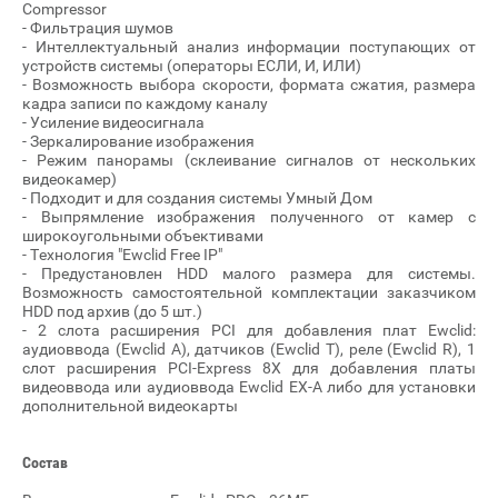
Compressor
- Фильтрация шумов
- Интеллектуальный анализ информации поступающих от
устройств системы (операторы ЕСЛИ, И, ИЛИ)
- Возможность выбора скорости, формата сжатия, размера
кадра записи по каждому каналу
- Усиление видеосигнала
- Зеркалирование изображения
- Режим панорамы (склеивание сигналов от нескольких
видеокамер)
- Подходит и для создания системы Умный Дом
- Выпрямление изображения полученного от камер с
широкоугольными объективами
- Технология "Ewclid Free IP"
- Предустановлен HDD малого размера для системы.
Возможность самостоятельной комплектации заказчиком
HDD под архив (до 5 шт.)
- 2 слота расширения PCI для добавления плат Ewclid:
аудиоввода (Ewclid A), датчиков (Ewclid T), реле (Ewclid R), 1
слот расширения PCI-Express 8X для добавления платы
видеоввода или аудиоввода Ewclid EX-A либо для установки
дополнительной видеокарты
Состав