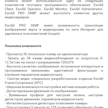
клиента может использоваться один из следующих
комплектов поставки программного обеспечения: Ewclid
Client, Ewclid Operator, Ewclid Monitor, Ewclid Administrator.
Ewclid PRO 36MF может выступать клиентом других
видеосерверов.
Ewclid PRO 36MF имеет возможность трансляции
изображения звука и видеоархива по сети Интернет для
удаленных пользователей (опция).
Локальные возможности
- Просмотр 36 локальных камер на одном мониторе
- Запись до 36 камер видеонаблюдения со скоростью 8-
12.5к/сек на канал с разрешением 720х576
- Высокое качество изображения, встроенные аппаратные и
программные механизмы адаптивной фильтрации и
усиления параметров видеосигнала.
- Сжатие видео специально разработанным кодеком Ewclid
Frame Compressor (EFC).
- Широкие возможности настройки автоматизации работы
- Детектирование движения по изображению
- Временные профили для настроек записи, настроек
детекторов движения, параметров видеосигнала
- Интеллектуальные детекторы ослепления камеры
- При установке 5 дисков по 2Тб позволяет обеспечить более