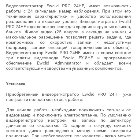
Видеорегистратор Ewclid PRO 24HF, имеет возможность
работы с 24 сигналами камер наблюдения. При этом его
технические характеристики и удобство использования
реализованы на высоком уровне. Видеорегистратор Ewclid
PRO 24HF идеальное решение для средних и крупных офисов,
банков. Живое видео (25 кадров в секунду на канал) и
максимальное разрешение позволяет решать задачи, где
компромиссы со скоростью записи - недопустимы
(например, запись операций товарно-денежного обмена).
Видеорегистратор Ewclid PRO 24HF имеет в своем составе
три платы видеоввода Ewclid EX-8HF и программное
обеспечение Ewclid Administrator и обладает всеми
соответствующими свойствами указанных компонентов.
Установка
Приобретенный видеорегистратор Ewclid PRO 24HF уже
настроен и полностью готов к работе.
Для начала работы необходимо подключить сигналы от
видеокамер и подключить электропитание. По умолчанию
видеорегистратор настроен на запись по детектору
движения со скоростью 25 кадров в секунду, емкость
жесткого диска распределена между всеми камерами
полностью. При необходимости пользователь легко может