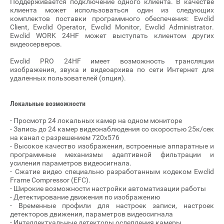
Поддерживается подключение одного клиента. В качестве
клиента может использоваться один из следующих
комплектов поставки программного обеспечения: Ewclid
Client, Ewclid Operator, Ewclid Monitor, Ewclid Administrator.
Ewclid WORK 24HF может выступать клиентом других
видеосерверов.
Ewclid PRO 24HF имеет возможность трансляции
изображения, звука и видеоархива по сети Интернет для
удаленных пользователей (опция).
Локальные возможности
- Просмотр 24 локальных камер на одном мониторе
- Запись до 24 камер видеонаблюдения со скоростью 25к/сек
на канал с разрешением 720х576
- Высокое качество изображения, встроенные аппаратные и
программные механизмы адаптивной фильтрации и
усиления параметров видеосигнала.
- Сжатие видео специально разработанным кодеком Ewclid
Frame Compressor (EFC).
- Широкие возможности настройки автоматизации работы
- Детектирование движения по изображению
- Временные профили для настроек записи, настроек
детекторов движения, параметров видеосигнала
- Интеллектуальные детекторы ослепления камеры