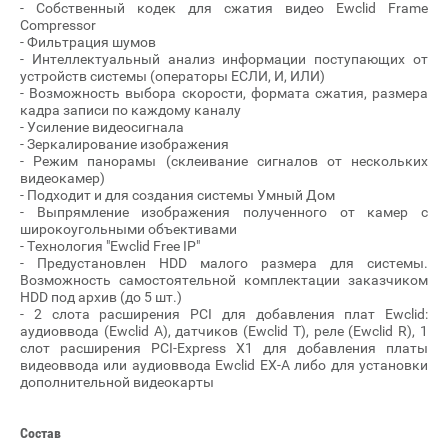
- Собственный кодек для сжатия видео Ewclid Frame
Compressor
- Фильтрация шумов
- Интеллектуальный анализ информации поступающих от
устройств системы (операторы ЕСЛИ, И, ИЛИ)
- Возможность выбора скорости, формата сжатия, размера
кадра записи по каждому каналу
- Усиление видеосигнала
- Зеркалирование изображения
- Режим панорамы (склеивание сигналов от нескольких
видеокамер)
- Подходит и для создания системы Умный Дом
- Выпрямление изображения полученного от камер с
широкоугольными объективами
- Технология "Ewclid Free IP"
- Предустановлен HDD малого размера для системы.
Возможность самостоятельной комплектации заказчиком
HDD под архив (до 5 шт.)
- 2 слота расширения PCI для добавления плат Ewclid:
аудиоввода (Ewclid A), датчиков (Ewclid T), реле (Ewclid R), 1
слот расширения PCI-Express X1 для добавления платы
видеоввода или аудиоввода Ewclid EX-A либо для установки
дополнительной видеокарты
Состав