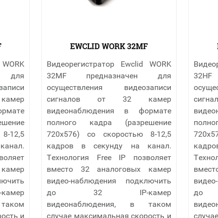
F
EWCLID WORK 32MF
d WORK
Видеорегистратор Ewclid WORK
Видео
н для
32MF предназначен для
32HF
аписи
осуществления видеозаписи
осущ
амер
сигналов от 32 камер
сиг
рмате
видеонаблюдения в формате
виде
шение
полного кадра (разрешение
полн
8-12,5
720х576) со скоростью 8-12,5
720х
канал.
кадров в секунду на канал.
кадро
воляет
Технология Free IP позволяет
Техно
 камер
вместо 32 аналоговых камер
вмест
лючить
видео-наблюдения подключить
видео
мер
до 32 IP-камер
до
таком
видеонаблюдения, в таком
виде
ость и
случае максимальная скорость и
случа