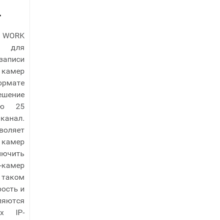
F
d WORK
н для
аписи
амер
рмате
шение
ью 25
канал.
воляет
 камер
лючить
мер
таком
ость и
яются
их IP-