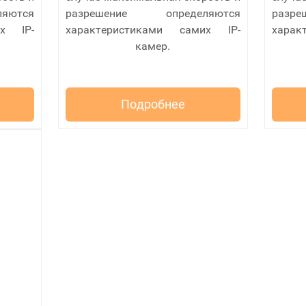
яются
разрешение определяются
разр
их IP-
характеристиками самих IP-
харак
камер.
Подробнее