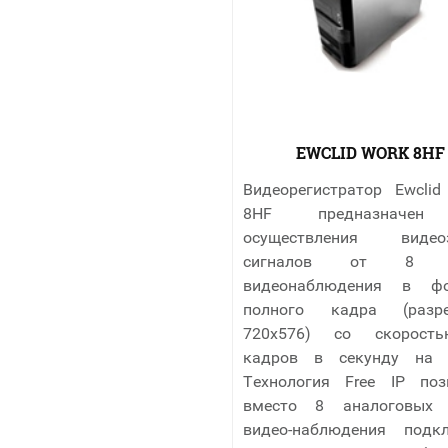
EWCLID WORK 8HF
Видеорегистратор Ewcli
8HF предназначен
осуществления видеоз
сигналов от 8 к
видеонаблюдения в фо
полного кадра (разре
720х576) со скорост
кадров в секунду на 
Технология Free IP поз
вместо 8 аналоговых 
видео-наблюдения подк