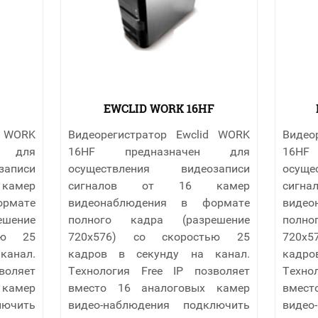
EWCLID WORK 16HF
d WORK
Видеорегистратор Ewclid WORK
Видео
 для
16HF предназначен для
16HF
аписи
осуществления видеозаписи
осущ
амер
сигналов от 16 камер
сиг
рмате
видеонаблюдения в формате
виде
шение
полного кадра (разрешение
полн
ью 25
720х576) со скоростью 25
720х
канал.
кадров в секунду на канал.
кадро
воляет
Технология Free IP позволяет
Техно
камер
вместо 16 аналоговых камер
вмест
лючить
видео-наблюдения подключить
видео