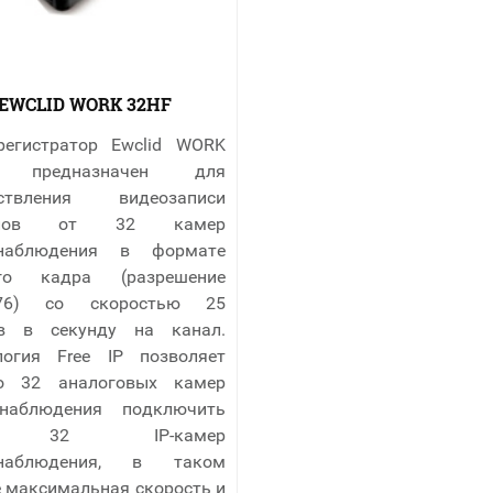
EWCLID WORK 32HF
регистратор Ewclid WORK
 предназначен для
ествления видеозаписи
налов от 32 камер
онаблюдения в формате
ого кадра (разрешение
576) со скоростью 25
в в секунду на канал.
логия Free IP позволяет
о 32 аналоговых камер
-наблюдения подключить
 32 IP-камер
онаблюдения, в таком
е максимальная скорость и