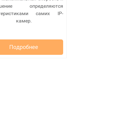
ешение определяются
теристиками самих IP-
камер.
Подробнее