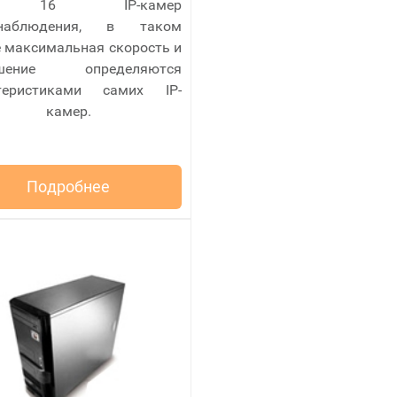
 16 IP-камер
онаблюдения, в таком
е максимальная скорость и
ешение определяются
теристиками самих IP-
камер.
Подробнее