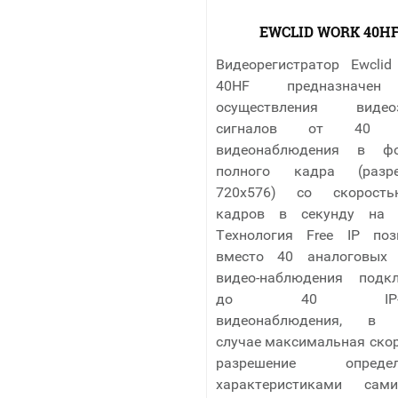
EWCLID WORK 40H
Видеорегистратор Ewcli
40HF предназначе
осуществления видеоз
сигналов от 40 к
видеонаблюдения в фо
полного кадра (разре
720х576) со скорост
кадров в секунду на 
Технология Free IP поз
вместо 40 аналоговых
видео-наблюдения подк
до 40 IP-ка
видеонаблюдения, в 
случае максимальная скор
разрешение определ
характеристиками сам