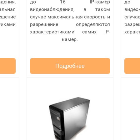
дения,
до 16 IP-камер
до
альная
видеонаблюдения, в таком
виде
шение
случае максимальная скорость и
случа
тиками
разрешение определяются
разр
характеристиками самих IP-
харак
камер.
Подробнее