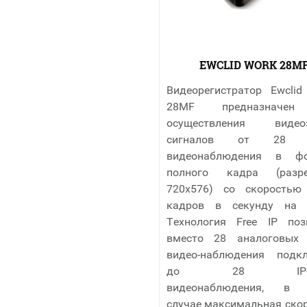
EWCLID WORK 28M
Видеорегистратор Ewcli
28MF предназначе
осуществления видеоз
сигналов от 28 к
видеонаблюдения в фо
полного кадра (разре
720х576) со скоростью 
кадров в секунду на 
Технология Free IP поз
вместо 28 аналоговых
видео-наблюдения подк
до 28 IP-ка
видеонаблюдения, в 
случае максимальная скор