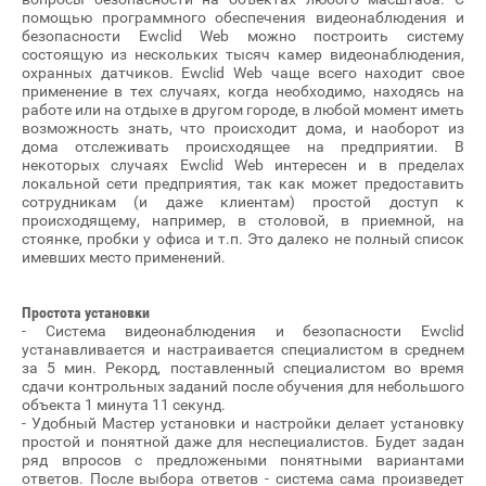
помощью программного обеспечения видеонаблюдения и
безопасности Ewclid Web можно построить систему
состоящую из нескольких тысяч камер видеонаблюдения,
охранных датчиков. Ewclid Web чаще всего находит свое
применение в тех случаях, когда необходимо, находясь на
работе или на отдыхе в другом городе, в любой момент иметь
возможность знать, что происходит дома, и наоборот из
дома отслеживать происходящее на предприятии. В
некоторых случаях Ewclid Web интересен и в пределах
локальной сети предприятия, так как может предоставить
сотрудникам (и даже клиентам) простой доступ к
происходящему, например, в столовой, в приемной, на
стоянке, пробки у офиса и т.п. Это далеко не полный список
имевших место применений.
Простота установки
- Система видеонаблюдения и безопасности Ewclid
устанавливается и настраивается специалистом в среднем
за 5 мин. Рекорд, поставленный специалистом во время
сдачи контрольных заданий после обучения для небольшого
объекта 1 минута 11 секунд.
- Удобный Мастер установки и настройки делает установку
простой и понятной даже для неспециалистов. Будет задан
ряд впросов с предложеными понятными вариантами
ответов. После выбора ответов - система сама произведет