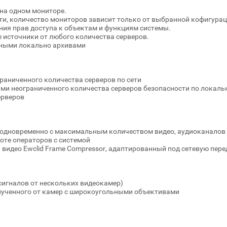
 на одном мониторе.
и, количество мониторов зависит только от выбранной кофигура
ния прав доступа к объектам и функциям системы.
 источники от любого количества серверов.
нными локально архивами
граниченного количества серверов по сети
ми неограниченного количества серверов безопасности по локаль
ерверов
одновременно с максимальным количеством видео, аудиоканалов 
боте операторов с системой
 видео Ewclid Frame Compressor, адаптированный под сетевую пере
сигналов от нескольких видеокамер)
лученного от камер с широкоугольными объективами