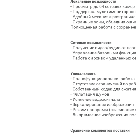
Локальные возможности
- Просмотр до 64 сетевых камер
- Поддержка мультимониторност
- Удобный механизм разграниче
- Охранные зоны, объединяющие
Полноценная работа с сохране
Сетевые возможности
- Получение видео/аудио от нео
- Управление базовыми функция
- Работа с архивом удаленных с
Уникальность
- Полнофункциональная работа 
- Отсутствие ограничений по ра
- Собственный кодек для сжатия
- Фильтация шумов
- Усиление видеосигнала
- Зеркалирование изображения
- Режим панорамы (склеивание 
- Выпрямление изображения по
Сравнение комплектов поставки