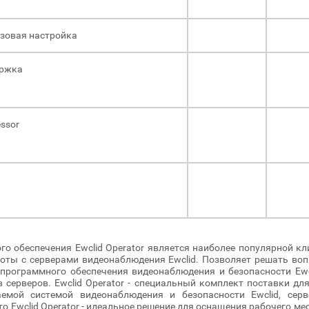
азовая настройка
ержка
ssor
о обеспечения Ewclid Operator является наиболее популярной к
боты с серверами видеонаблюдения Ewclid. Позволяет решать воп
рограммного обеспечения видеонаблюдения и безопасности Ewc
 серверов. Ewclid Operator - специальный комплект поставки д
емой системой видеонаблюдения и безопасности Ewclid, сер
о Ewclid Operator - идеальное решение для оснащения рабочего м