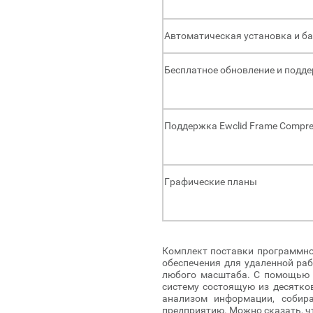
Автоматическая установка и б
Бесплатное обновление и подд
Поддержка Ewclid Frame Compre
Графические планы
Комплект поставки программног
обеспечения для удаленной ра
любого масштаба. С помощью п
систему состоящую из десятков
анализом информации, собира
предприятию. Можно сказать, чт