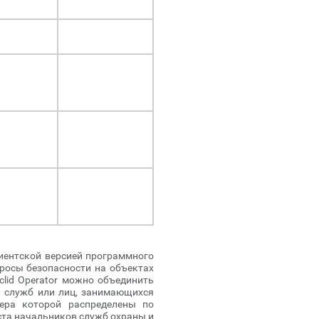
лиентской версией программного
росы безопасности на объектах
lid Operator можно объединить
ля служб или лиц, занимающихся
вера которой распределены по
еста начальников служб охраны и