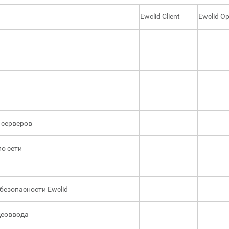
Ewclid Client
Ewclid Op
 серверов
по сети
безопасности Ewclid
деоввода