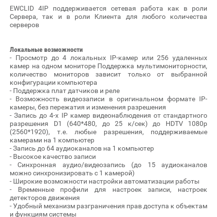
EWCLID 4IP поддерживается сетевая работа как в роли
Сервера, так и в роли Клиента для любого количества
серверов
Локальные возможности
- Просмотр до 4 локальных IP-камер или 256 удаленных
камер на одном мониторе Поддержка мультимониторности,
количество мониторов зависит только от выбранной
конфигурации компьютера
- Поддержка плат датчиков и реле
- Возможность видеозаписи в оригинальном формате IP-
камеры, без пережатия и изменения разрешения
- Запись до 4-х IP камер видеонаблюдения от стандартного
разрешения D1 (640*480, до 25 к/cек) до HDTV 1080p
(2560*1920), т.е. любые разрешения, поддерживаемые
камерами на 1 компьютер
- Запись до 64 аудиоканалов на 1 компьютер
- Высокое качество записи
- Синхронная аудио/видеозапись (до 15 аудиоканалов
можно синхронизировать с 1 камерой)
- Широкие возможности настройки автоматизации работы
- Временные профили для настроек записи, настроек
детекторов движения
- Удобный механизм разграничения прав доступа к объектам
и функциям системы