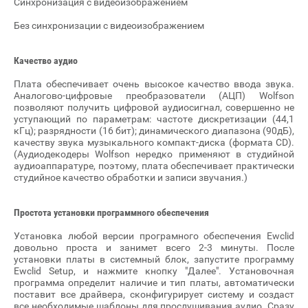
Синхронизация с видеоизображением
Без синхронизации с видеоизображением
Качество аудио
Плата обеспечивает очень высокое качество ввода звука.
Аналогово-цифровые преобразователи (АЦП) Wolfson
позволяют получить цифровой аудиосигнал, совершенно не
уступающий по параметрам: частоте дискретизации (44,1
кГц); разрядности (16 бит); динамического диапазона (90дБ),
качеству звука музыкального компакт-диска (формата CD).
(Аудиодекодеры Wolfson нередко применяют в студийной
аудиоаппаратуре, поэтому, плата обеспечивает практически
студийное качество обработки и записи звучания.)
Простота установки программного обеспечения
Установка любой версии програмного обеспечения Ewclid
довольно проста и занимет всего 2-3 минуты. После
установки платы в системный блок, запустите программу
Ewclid Setup, и нажмите кнопку "Далее". Установочная
программа определит наличие и тип платы, автоматически
поставит все драйвера, сконфигурирует систему и создаст
все необходимые шаблоны для прослушивания аудио. Сразу