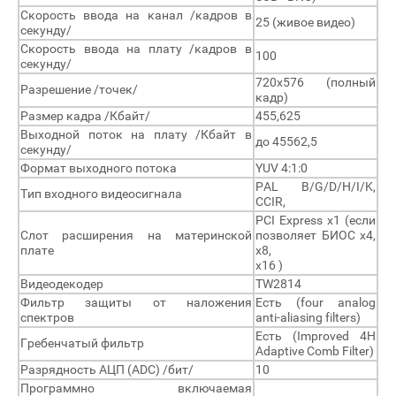
Скорость ввода на канал /кадров в
25 (живое видео)
секунду/
Скорость ввода на плату /кадров в
100
секунду/
720х576 (полный
Разрешение /точек/
кадр)
Размер кадра /Кбайт/
455,625
Выходной поток на плату /Кбайт в
до 45562,5
секунду/
Формат выходного потока
YUV 4:1:0
PAL B/G/D/H/I/K,
Тип входного видеосигнала
CCIR,
PCI Express x1 (если
Слот расширения на материнской
позволяет БИОС x4,
плате
x8,
x16 )
Видеодекодер
TW2814
Фильтр защиты от наложения
Есть (four analog
спектров
anti-aliasing filters)
Есть (Improved 4H
Гребенчатый фильтр
Adaptive Comb Filter)
Разрядность АЦП (ADC) /бит/
10
Программно включаемая