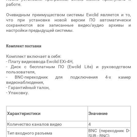
работе.
Очевидным преимуществом системы Ewclid является и то,
что при установке новой версии ПО автоматически
сохраняются все записанные видео/аудио архивы и
настройки предыдущей системы.
Комплект поставки
Комплект включает в себя:
- Плату видеоввода Ewclid EXi-4H,
- Диск с бесплатным ПО (Ewclid Lite) и руководством
пользователя,
- BNC-переходник для подключения 4-х камер
видеонаблюдения,
- Гарантийный талон,
- Упаковку.
Характеристики
Значение
Количество каналов видео
4
BNC (переходник D-
Тип входного разъема
SUB - BNC)