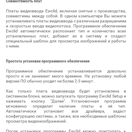
Совместимость плат
Платы видеоввода Ewclid, включая снятые с производства,
совместимы между собой. В одном компьютере Вы можете
устанавливать платы видеоввода с различным разрешением
и скоростью ввода видеопотока. Программное обеспечение
Ewclid автоматически распознает тип и количество всех
установленных плат, добавит их в систему и создаст
специальный шаблон для просмотра изображений и работы
с ними.
Простота установки программного обеспечения
Программное обеспечение устанавливается довольно
просто и не занимает много времени. На установку любой
версии ПО обычно уходит не более 2-3 минут.
Как только плата видеоввода будет установлена в
системном блоке, можно запускать программу Ewclid Setup и
нажимать кнопку "Далее". Установочная программа
мгновенно определит наличие платы и её тип.
Автоматически установит все драйвера, задаст
конфигурацию системы, а также, все необходимые шаблоны
просмотра видеоизображений.
После установки программы Ewclid можно приступать к