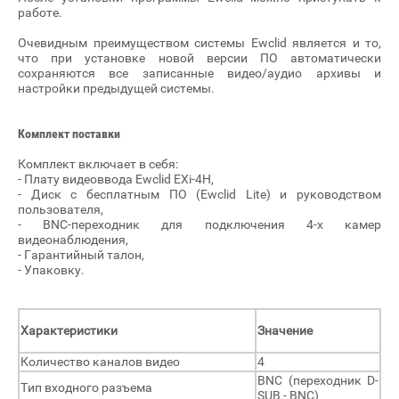
работе.
Очевидным преимуществом системы Ewclid является и то,
что при установке новой версии ПО автоматически
сохраняются все записанные видео/аудио архивы и
настройки предыдущей системы.
Комплект поставки
Комплект включает в себя:
- Плату видеоввода Ewclid EXi-4H,
- Диск с бесплатным ПО (Ewclid Lite) и руководством
пользователя,
- BNC-переходник для подключения 4-х камер
видеонаблюдения,
- Гарантийный талон,
- Упаковку.
Характеристики
Значение
Количество каналов видео
4
BNC (переходник D-
Тип входного разъема
SUB - BNC)