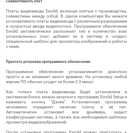
Совместимость плат
Платы видеоввода Ewclid, включая снятые с производства,
совместимы между собой. В одном компьютере Вы можете
устанавливать платы видеоввода с различным разрешением
и скоростью ввода видеопотока. Программное обеспечение
Ewclid автоматически распознает тип и количество всех
установленных плат, добавит их в систему и создаст
специальный шаблон для просмотра изображений и работы
с ними.
Простота установки программного обеспечения
Программное обеспечение устанавливается довольно
просто и не занимает много времени. На установку любой
версии ПО обычно уходит не более 2-3 минут.
Как только плата видеоввода будет установлена в
системном блоке, можно запускать программу Ewclid Setup и
нажимать кнопку "Далее". Установочная программа
мгновенно определит наличие платы и её тип.
Автоматически установит все драйвера, задаст
конфигурацию системы, а также, все необходимые шаблоны
просмотра видеоизображений.
После установки программы Ewclid можно приступать к