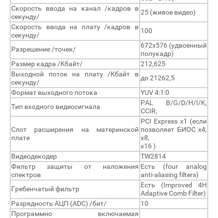
Скорость ввода на канал /кадров в
25 (живое видео)
секунду/
Скорость ввода на плату /кадров в
100
секунду/
672х576 (удвоенный
Разрешение /точек/
полукадр)
Размер кадра /Кбайт/
212,625
Выходной поток на плату /Кбайт в
до 21262,5
секунду/
Формат выходного потока
YUV 4:1:0
PAL B/G/D/H/I/K,
Тип входного видеосигнала
CCIR,
PCI Express x1 (если
Слот расширения на материнской
позволяет БИОС x4,
плате
x8,
x16 )
Видеодекодер
TW2814
Фильтр защиты от наложения
Есть (four analog
спектров
anti-aliasing filters)
Есть (Improved 4H
Гребенчатый фильтр
Adaptive Comb Filter)
Разрядность АЦП (ADC) /бит/
10
Программно включаемая