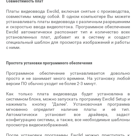
Совместимость плат
Платы видеоввода Ewclid, включая снятые с производства,
совместимы между собой. В одном компьютере Вы можете
устанавливать платы видеоввода с различным разрешением
и скоростью ввода видеопотока. Программное обеспечение
Ewclid автоматически распознает тип и количество всех
установленных плат, добавит их в систему и создаст
специальный шаблон для просмотра изображений и работы
с ними.
Простота установки программного обеспечения
Программное обеспечение устанавливается довольно
просто и не занимает много времени. На установку любой
версии ПО обычно уходит не более 2-3 минут.
Как только плата видеоввода будет установлена в
системном блоке, можно запускать программу Ewclid Setup и
нажимать кнопку "Далее". Установочная программа
мгновенно определит наличие платы и её тип.
Автоматически установит все драйвера, задаст
конфигурацию системы, а также, все необходимые шаблоны
просмотра видеоизображений.
После установки программы Ewclid можно приступать к