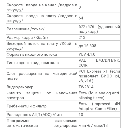
Скорость ввода на канал /кадров в
8
секунду/
Скорость ввода на плату /кадров в
64
секунду/
672х576 (удвоенный
Разрешение /точек/
полукадр)
Размер кадра /Кбайт/
213
Выходной поток на плату /Кбайт в
до 16 608
секунду/
Формат выходного потока
YUV 4:1:0
PAL B/G/D/H/I/K,
Тип входного видеосигнала
CCIR,
PCI Express x1 (если
Слот расширения на материнской
позволяет БИОС x4,
плате
x8, x16 )
Видеодекодер
TW2814
Фильтр защиты от наложения
Есть (four analog anti-
спектров
aliasing filters)
Есть (Improved 4H
Гребенчатый фильтр
Adaptive Comb Filter)
Разрядность АЦП (ADC) /бит/
10
Программно включаемая
автоматическая регулировка
мин -6 / макс18