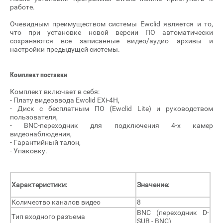
работе.
Очевидным преимуществом системы Ewclid является и то,
что при установке новой версии ПО автоматически
сохраняются все записанные видео/аудио архивы и
настройки предыдущей системы.
Комплект поставки
Комплект включает в себя:
- Плату видеоввода Ewclid EXi-4H,
- Диск с бесплатным ПО (Ewclid Lite) и руководством
пользователя,
- BNC-переходник для подключения 4-х камер
видеонаблюдения,
- Гарантийный талон,
- Упаковку.
Характеристики:
Значение:
Количество каналов видео
8
BNC (переходник D-
Тип входного разъема
SUB - BNC)