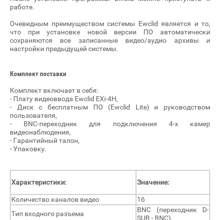
работе.
Очевидным преимуществом системы Ewclid является и то,
что при установке новой версии ПО автоматически
сохраняются все записанные видео/аудио архивы и
настройки предыдущей системы.
Комплект поставки
Комплект включает в себя:
- Плату видеоввода Ewclid EXi-4H,
- Диск с бесплатным ПО (Ewclid Lite) и руководством
пользователя,
- BNC-переходник для подключения 4-х камер
видеонаблюдения,
- Гарантийный талон,
- Упаковку.
Характеристики:
Значение:
Количество каналов видео
16
BNC (переходник D-
Тип входного разъема
SUB - BNC)