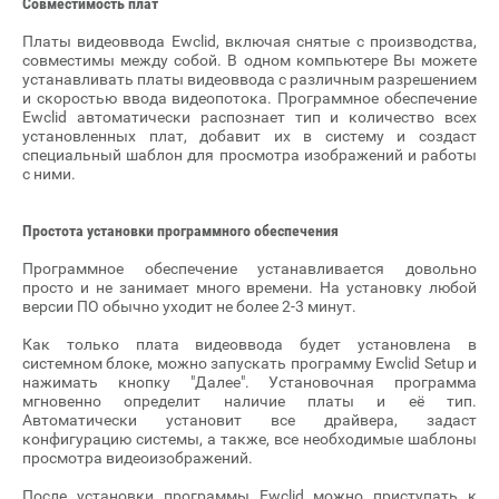
Совместимость плат
Платы видеоввода Ewclid, включая снятые с производства,
совместимы между собой. В одном компьютере Вы можете
устанавливать платы видеоввода с различным разрешением
и скоростью ввода видеопотока. Программное обеспечение
Ewclid автоматически распознает тип и количество всех
установленных плат, добавит их в систему и создаст
специальный шаблон для просмотра изображений и работы
с ними.
Простота установки программного обеспечения
Программное обеспечение устанавливается довольно
просто и не занимает много времени. На установку любой
версии ПО обычно уходит не более 2-3 минут.
Как только плата видеоввода будет установлена в
системном блоке, можно запускать программу Ewclid Setup и
нажимать кнопку "Далее". Установочная программа
мгновенно определит наличие платы и её тип.
Автоматически установит все драйвера, задаст
конфигурацию системы, а также, все необходимые шаблоны
просмотра видеоизображений.
После установки программы Ewclid можно приступать к