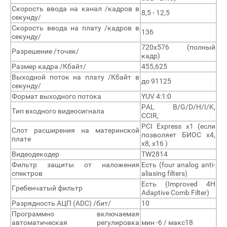
Скорость ввода на канал /кадров в
8,5 - 12,5
секунду/
Скорость ввода на плату /кадров в
136
секунду/
720х576 (полный
Разрешение /точек/
кадр)
Размер кадра /Кбайт/
455,625
Выходной поток на плату /Кбайт в
до 91125
секунду/
Формат выходного потока
YUV 4:1:0
PAL B/G/D/H/I/K,
Тип входного видеосигнала
CCIR,
PCI Express x1 (если
Слот расширения на материнской
позволяет БИОС x4,
плате
x8, x16 )
Видеодекодер
TW2814
Фильтр защиты от наложения
Есть (four analog anti-
спектров
aliasing filters)
Есть (Improved 4H
Гребенчатый фильтр
Adaptive Comb Filter)
Разрядность АЦП (ADC) /бит/
10
Программно включаемая
автоматическая регулировка
мин -6 / макс18