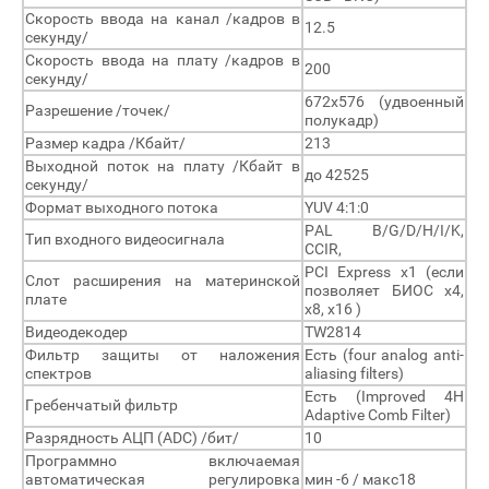
Скорость ввода на канал /кадров в
12.5
секунду/
Скорость ввода на плату /кадров в
200
секунду/
672х576 (удвоенный
Разрешение /точек/
полукадр)
Размер кадра /Кбайт/
213
Выходной поток на плату /Кбайт в
до 42525
секунду/
Формат выходного потока
YUV 4:1:0
PAL B/G/D/H/I/K,
Тип входного видеосигнала
CCIR,
PCI Express x1 (если
Слот расширения на материнской
позволяет БИОС x4,
плате
x8, x16 )
Видеодекодер
TW2814
Фильтр защиты от наложения
Есть (four analog anti-
спектров
aliasing filters)
Есть (Improved 4H
Гребенчатый фильтр
Adaptive Comb Filter)
Разрядность АЦП (ADC) /бит/
10
Программно включаемая
автоматическая регулировка
мин -6 / макс18