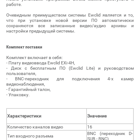
работе.
Очевидным преимуществом системы Ewclid является и то,
что при установке новой версии ПО автоматически
сохраняются все записанные видео/аудио архивы и
настройки предыдущей системы.
Комплект поставки
Комплект включает в себя:
- Плату видеоввода Ewclid EXi-4H,
- Диск с бесплатным ПО (Ewclid Lite) и руководством
пользователя,
- BNC-переходник для подключения 4-х камер
видеонаблюдения,
- Гарантийный талон,
- Упаковку.
Характеристики
Значение
Количество каналов видео
16
BNC (переходник D-
Тип входного разъема
SUB - BNC)