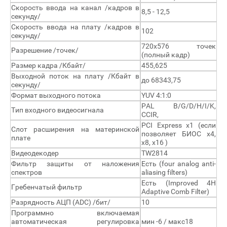
Скорость ввода на канал /кадров в
8,5 - 12,5
секунду/
Скорость ввода на плату /кадров в
102
секунду/
720х576 точек
Разрешение /точек/
(полный кадр)
Размер кадра /Кбайт/
455,625
Выходной поток на плату /Кбайт в
до 68343,75
секунду/
Формат выходного потока
YUV 4:1:0
PAL B/G/D/H/I/K,
Тип входного видеосигнала
CCIR,
PCI Express x1 (если
Слот расширения на материнской
позволяет БИОС x4,
плате
x8, x16 )
Видеодекодер
TW2814
Фильтр защиты от наложения
Есть (four analog anti-
спектров
aliasing filters)
Есть (Improved 4H
Гребенчатый фильтр
Adaptive Comb Filter)
Разрядность АЦП (ADC) /бит/
10
Программно включаемая
автоматическая регулировка
мин -6 / макс18