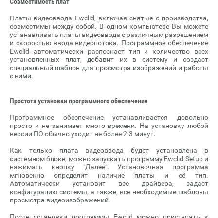
Совместимость плат
Платы видеоввода Ewclid, включая снятые с производства,
совместимы между собой. В одном компьютере Вы можете
устанавливать платы видеоввода с различным разрешением
и скоростью ввода видеопотока. Программное обеспечение
Ewclid автоматически распознает тип и количество всех
установленных плат, добавит их в систему и создаст
специальный шаблон для просмотра изображений и работы
с ними.
Простота установки программного обеспечения
Программное обеспечение устанавливается довольно
просто и не занимает много времени. На установку любой
версии ПО обычно уходит не более 2-3 минут.
Как только плата видеоввода будет установлена в
системном блоке, можно запускать программу Ewclid Setup и
нажимать кнопку "Далее". Установочная программа
мгновенно определит наличие платы и её тип.
Автоматически установит все драйвера, задаст
конфигурацию системы, а также, все необходимые шаблоны
просмотра видеоизображений.
После установки программы Ewclid можно приступать к