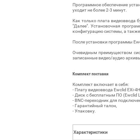
Программное обеспечение устан
уходит не более 2-3 минут.
Как только плата видеоввода б
"Далее". Установочная програм
конфигурацию системы, а такж
После установки программы Ewc
Очевидным преимуществом сист
записанные видео/аудио архив
Комплект поставки
Комплект включает в себя:
- Плату видеоввода Ewclid EXi-4H
- Диск с бесплатным ПО (Ewclid 
- BNC-переходник для подключе
- Гарантийный талон,
- Упаковку.
Характеристики