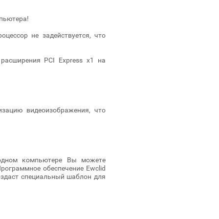
мпьютера!
цессор не задействуется, что
расширения PCI Express x1 на
изацию видеоизображения, что
 одном компьютере Вы можете
рограммное обеспечение Ewclid
создаст специальный шаблон для