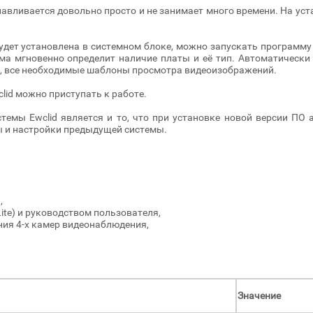
авливается довольно просто и не занимает много времени. На ус
удет установлена в системном блоке, можно запускать программу 
ма мгновенно определит наличие платы и её тип. Автоматически 
е, все необходимые шаблоны просмотра видеоизображений.
lid можно приступать к работе.
емы Ewclid является и то, что при установке новой версии ПО 
ы и настройки предыдущей системы.
,
Lite) и руководством пользователя,
ния 4-х камер видеонаблюдения,
Значение