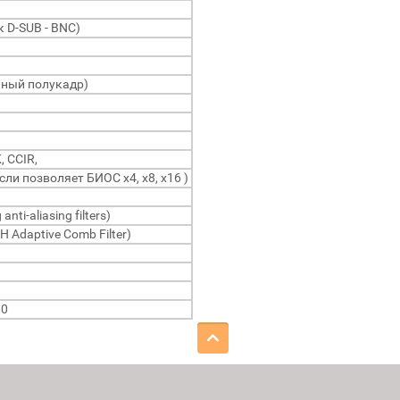
 D-SUB - BNC)
нный полукадр)
, CCIR,
если позволяет БИОС x4, x8, x16 )
anti-aliasing filters)
H Adaptive Comb Filter)
.0