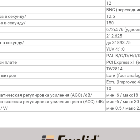
12
BNC (переходник
в в секунду/
12.5
в в секунду/
150
672х576 (удвое
212,625
 в секунду/
до 31893,75
YUV 4:1:0
PAL B/G/D/H/I/K
ой плате
PCI Express x1 (
TW2814
пектров
Есть (four analog 
Есть (Improved 4
10
тическая регулировка усиления (AGC) /dB/
мин -6 / макс18
тическая регулировка усиления цвета (AСC) /dB/
мин -6 / макс 30
/ V/
мин 0.5 / макс 2