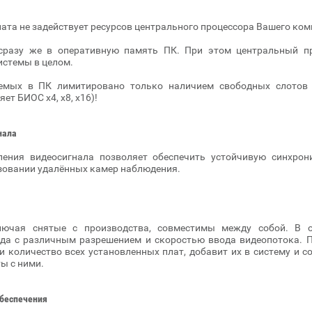
ата не задействует ресурсов центрального процессора Вашего ко
сразу же в оперативную память ПК. При этом центральный про
истемы в целом.
аемых в ПК лимитировано только наличием свободных слотов 
ет БИОС x4, x8, x16)!
нала
ления видеосигнала позволяет обеспечить устойчивую синхрон
зовании удалённых камер наблюдения.
ключая снятые с производства, совместимы между собой. В
да с различным разрешением и скоростью ввода видеопотока. П
и количество всех установленных плат, добавит их в систему и 
ы с ними.
обеспечения