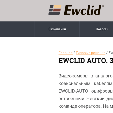
О компании
Новости
Главная
/
Типовые решения
/ E
EWCLID AUTO.
Видеокамеры в аналого
коаксиальным кабелям
EWCLID-AUTO оцифровы
встроенный жесткий дис
команде оператора. На 